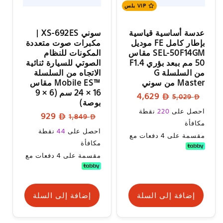
VIP بلس
عدسة أساسية قياسية
سوني XS-692ES |
بإطار كامل FE موديل
مكبرات صوت متعددة
SEL-50F14GM مقاس
المكونات للنظام
50 مم ببعد بؤري F1.4
الصوتي للسيارة ثنائية
من السلسلة G
الاتجاه من السلسلة
Master من سوني
Mobile ES™‎ مقاس
16 × 24 سم (6 × 9
السعر
سعر
4,629
5,029
بوصة)
العادي
البيع
سعر
احصل على
220
نقطة
السعر
سعر
929
1,849
البيع
مكافأة
العادي
البيع
سعر
احصل على
44
نقطة
مقسمة على 4 دفعات مع
البيع
مكافأة
مقسمة على 4 دفعات مع
إضافة إلى السلة
إضافة إلى السلة