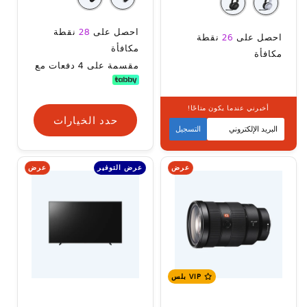
سعر
احصل على
28
نقطة
سعر
احصل على
26
نقطة
البيع
مكافأة
البيع
مكافأة
مقسمة على 4 دفعات مع
أخبرني عندما يكون متاحًا!
حدد الخيارات
حدد الخيارات
التسجيل
عرض
عرض
عرض التوفير
VIP بلس