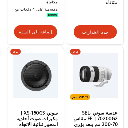
البيع
البيع
مكافأة
مكافأة
مقسمة على 4 دفعات مع
حدد الخيارات
إضافة إلى السلة
عرض
عرض
VIP بلس
عدسة سوني SEL-
سوني XS-160GS |
70200G2 ‏| FE مقاس
مكبرات صوت أحادية
70-200 مم ببعد بؤري
المحور ثنائية الاتجاه