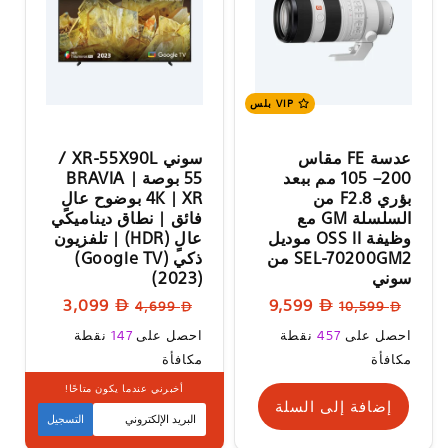
VIP بلس
عدسة FE مقاس
سوني XR-55X90L ‏/
200– 105 مم ببعد
55 بوصة | BRAVIA
بؤري F2.8 من
XR | ‏4K بوضوح عالٍ
السلسلة GM مع
فائق | نطاق ديناميكي
وظيفة OSS II موديل
عالٍ (HDR) | تلفزيون
SEL-70200GM2 من
ذكي (Google TV)
سوني
‏(2023)
السعر
سعر
السعر
سعر
3,099
9,599
4,699
10,599
العادي
البيع
العادي
البيع
سعر
سعر
احصل على
457
نقطة
احصل على
147
نقطة
البيع
البيع
مكافأة
مكافأة
أخبرني عندما يكون متاحًا!
إضافة إلى السلة
متوفر قريبا
التسجيل