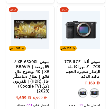
عرض
عرض
VIP بلس
VIP بلس
سوني ألفا 7CR ILCE-
سوني XR-65X90L ‏/
7CR | كاميرا كاملة
65 بوصة | BRAVIA
الإطار صغيرة الحجم
XR | ‏4K بوضوح عالٍ
عالية الدقة
فائق | نطاق ديناميكي
عالٍ (HDR) | تلفزيون
سعر
11,169
ذكي (Google TV)
البيع
‏(2023)
السعر
سعر
4,699
4,999
العادي
البيع
سعر
سعر
احصل على
223
نقطة
احصل على
531
نقطة