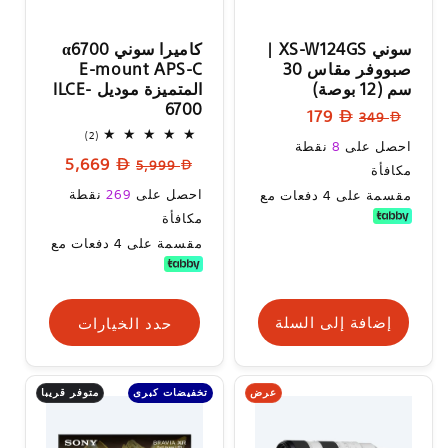
سوني XS-W124GS |
كاميرا سوني α6700
صبووفر مقاس 30
E-mount APS-C
سم (12 بوصة)
المتميزة موديل ILCE-
6700
السعر
سعر
179
349
2
(2)
العادي
البيع
سعر
احصل على
8
نقطة
إجمالي
السعر
سعر
5,669
المراجعات
5,999
البيع
مكافأة
العادي
البيع
سعر
احصل على
269
نقطة
مقسمة على 4 دفعات مع
البيع
مكافأة
مقسمة على 4 دفعات مع
إضافة إلى السلة
حدد الخيارات
عرض
متوفر قريبا
تخفيضات كبرى