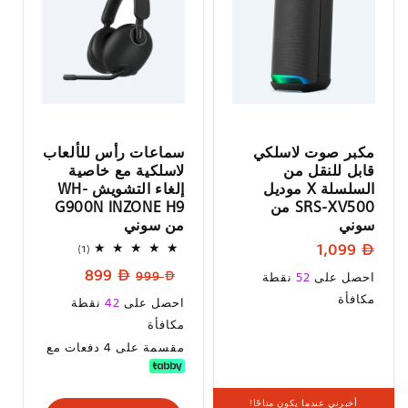
مكبر صوت لاسلكي
سماعات رأس للألعاب
قابل للنقل من
لاسلكية مع خاصية
السلسلة X موديل
إلغاء التشويش WH-
SRS-XV500 من
G900N INZONE H9
سوني
من سوني
السعر
1,099
1
(1)
إجمالي
العادي
السعر
سعر
السعر
899
المراجعات
999
احصل على
52
نقطة
العادي
البيع
العادي
مكافأة
سعر
احصل على
42
نقطة
البيع
مكافأة
مقسمة على 4 دفعات مع
أخبرني عندما يكون متاحًا!