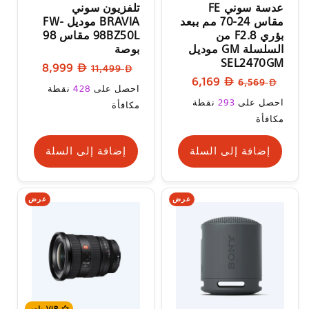
عدسة سوني FE
تلفزيون سوني
مقاس 24-70 مم ببعد
BRAVIA موديل FW-
بؤري F2.8 من
98BZ50L مقاس 98
السلسلة GM موديل
بوصة
SEL2470GM
السعر
سعر
8,999
11,499
السعر
سعر
6,169
6,569
العادي
البيع
سعر
احصل على
428
نقطة
العادي
البيع
سعر
احصل على
293
نقطة
البيع
مكافأة
البيع
مكافأة
إضافة إلى السلة
إضافة إلى السلة
عرض
عرض
VIP بلس