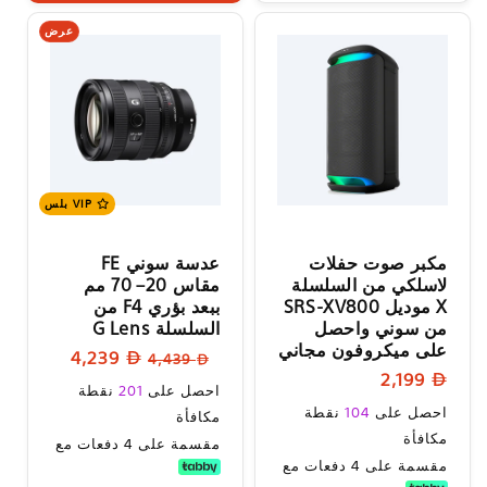
عرض
VIP بلس
مكبر صوت حفلات
عدسة سوني FE
لاسلكي من السلسلة
مقاس 20– 70 مم
X موديل SRS-XV800
ببعد بؤري F4 من
من سوني واحصل
السلسلة G Lens
على ميكروفون مجاني
السعر
سعر
4,239
4,439
السعر
2,199
العادي
البيع
سعر
احصل على
201
نقطة
العادي
السعر
احصل على
104
نقطة
البيع
مكافأة
العادي
مكافأة
مقسمة على 4 دفعات مع
مقسمة على 4 دفعات مع