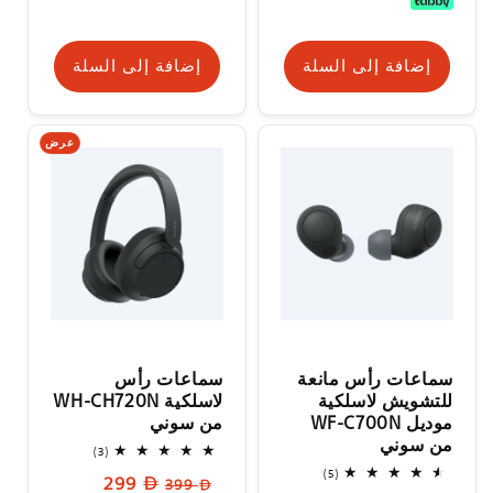
إضافة إلى السلة
إضافة إلى السلة
عرض
سماعات رأس مانعة
سماعات رأس
للتشويش لاسلكية
لاسلكية WH-CH720N
موديل WF-C700N
من سوني
من سوني
3
(3)
إجمالي
5
(5)
السعر
سعر
299
المراجعات
399
إجمالي