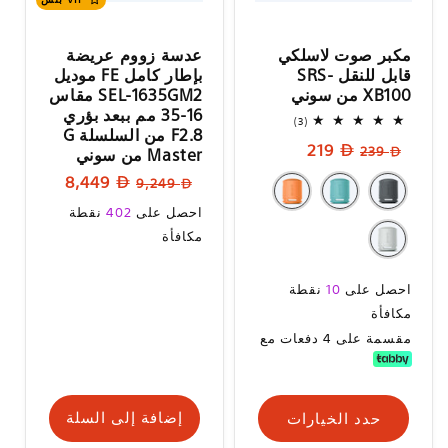
مكبر صوت لاسلكي
عدسة زووم عريضة
قابل للنقل SRS-
بإطار كامل FE موديل
XB100 من سوني
SEL-1635GM2 مقاس
16-35 مم ببعد بؤري
3
(3)
F2.8 من السلسلة G
إجمالي
السعر
سعر
219
المراجعات
239
Master من سوني
العادي
البيع
السعر
سعر
8,449
9,249
العادي
البيع
سعر
احصل على
402
نقطة
البيع
مكافأة
سعر
احصل على
10
نقطة
البيع
مكافأة
مقسمة على 4 دفعات مع
حدد الخيارات
إضافة إلى السلة