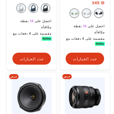
السعر
349
المراجعات
العادي
البيع
العادي
سعر
احصل على
14
نقطة
السعر
احصل على
16
نقطة
البيع
مكافأة
العادي
مكافأة
مقسمة على 4 دفعات مع
مقسمة على 4 دفعات مع
حدد الخيارات
حدد الخيارات
عرض
عرض