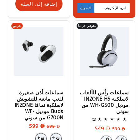
متوفر قريبا
إضافة إلى السلة
التسجيل
متوفر قريبا
عرض
سماعات رأس للألعاب
سماعات أذن صغيرة
لاسلكية INZONE H5
للعب مانعة للتشويش
موديل WH-G500 من
لاسلكية تمامًا INZONE
سوني
Buds موديل WF-
G700N من سوني
2
(2)
إجمالي
السعر
سعر
599
699
السعر
سعر
549
المراجعات
599
العادي
البيع
العادي
البيع