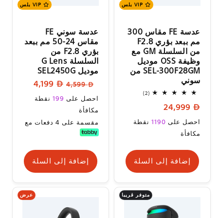
VIP بلس
VIP بلس
عدسة FE مقاس 300
عدسة سوني FE
مم ببعد بؤري F2.8
مقاس 24-50 مم ببعد
من السلسلة GM مع
بؤري F2.8 من
وظيفة OSS موديل
السلسلة G Lens
SEL-300F28GM من
موديل SEL2450G
سوني
السعر
سعر
4,199
4,599
2
(2)
العادي
البيع
سعر
احصل على
199
نقطة
إجمالي
السعر
24,999
المراجعات
البيع
مكافأة
العادي
السعر
احصل على
1190
نقطة
مقسمة على 4 دفعات مع
العادي
مكافأة
إضافة إلى السلة
إضافة إلى السلة
متوفر قريبا
عرض