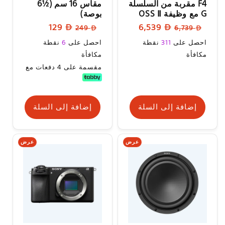
F4 مقربة من السلسلة
مقاس 16 سم (‎6½‎
G مع وظيفة OSS Ⅱ
بوصة)
السعر
سعر
السعر
سعر
129
6,539
249
6,739
العادي
البيع
العادي
البيع
سعر
سعر
احصل على
311
نقطة
احصل على
6
نقطة
البيع
البيع
مكافأة
مكافأة
مقسمة على 4 دفعات مع
إضافة إلى السلة
إضافة إلى السلة
عرض
عرض