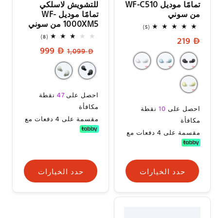
تمامًا موديل WF-C510
للتشويش لاسلكي
من سوني
تمامًا موديل WF-
1000XM5 من سوني
5
(5)
إجمالي
8
(8)
السعر
219
المراجعات
إجمالي
السعر
سعر
999
المراجعات
العادي
1,099
العادي
البيع
سعر
احصل على
47
نقطة
البيع
السعر
مكافأة
احصل على
10
نقطة
العادي
مقسمة على 4 دفعات مع
مكافأة
مقسمة على 4 دفعات مع
حدد الخيارات
حدد الخيارات