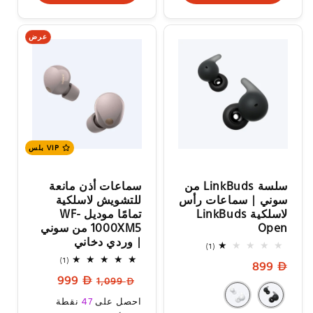
عرض
VIP بلس
سلسة LinkBuds من
سماعات أذن مانعة
سوني | سماعات رأس
للتشويش لاسلكية
لاسلكية LinkBuds
تمامًا موديل WF-
Open
1000XM5 من سوني
| وردي دخاني
1
(1)
إجمالي
1
(1)
السعر
899
المراجعات
إجمالي
السعر
سعر
999
المراجعات
العادي
1,099
العادي
البيع
سعر
احصل على
47
نقطة