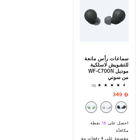
سماعات رأس مانعة
للتشويش لاسلكية
موديل WF-C700N
من سوني
5
(5)
إجمالي
السعر
349
المراجعات
العادي
السعر
احصل على
16
نقطة
العادي
مكافأة
مقسمة على 4 دفعات مع