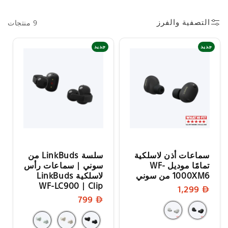
التصفية والفرز
9 منتجات
جديد
جديد
سماعات أذن لاسلكية
سلسة LinkBuds من
تمامًا موديل WF-
سوني | سماعات رأس
1000XM6 من سوني
لاسلكية LinkBuds
Clip | ‏WF-LC900
السعر
1,299
السعر
799
العادي
العادي