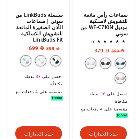
سماعات رأس مانعة
سلسلة LinkBuds من
للتشويش لاسلكية
سوني | سماعات
موديل WF-C710N من
الأذن الصغيرة المانعة
سوني
للتشويش اللاسلكية
LinkBuds Fit
1
(1)
إجمالي
السعر
سعر
699
899
السعر
سعر
379
المراجعات
399
العادي
البيع
العادي
البيع
سعر
احصل على
33
نقطة
البيع
مكافأة
مقسمة على 4 دفعات مع
سعر
احصل على
18
نقطة
البيع
مكافأة
مقسمة على 4 دفعات مع
حدد الخيارات
حدد الخيارات