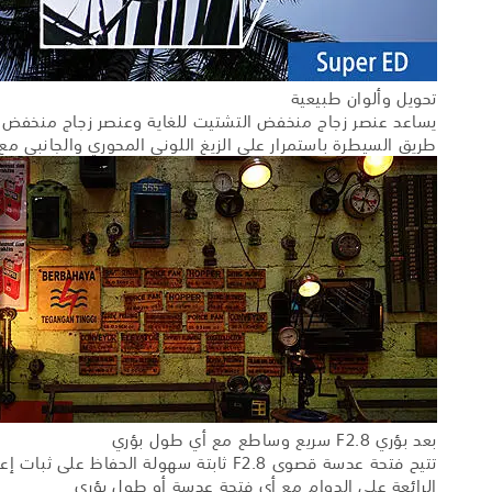
تحويل وألوان طبيعية
يساعد عنصر زجاج منخفض التشتيت للغاية وعنصر زجاج منخفض ال
طريق السيطرة باستمرار على الزيغ اللوني المحوري والجانبي مع
بعد بؤري F2.8 سريع وساطع مع أي طول بؤري
تتيح فتحة عدسة قصوى F2.8 ثابتة سهول
الرائعة على الدوام مع أي فتحة عدسة أو طول بؤري