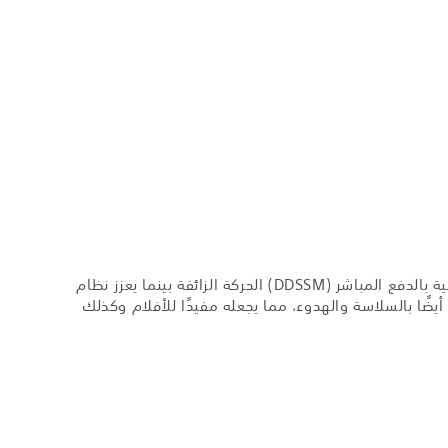
بالإضافة إلى وضع العدسات ذات الفتحة الكبيرة بدقة عالية للغاية لإتاحة الضبط البؤري الفوري، يقلل نظام محرك الموجات فوق الصوتية بالدفع المباشر (DDSSM) الحركة الزائفة بينما يعزز نظام
م متقدم وخوارزميات محسنة سرعة عملية الضبط البؤري التلقائي. ويتسم محرك الموجات فوق الصوتية بالدفع المباشر (DDSSM) أيضًا بالسلاسة والهدوء، مما يجعله مفيدًا للأفلام وكذلك