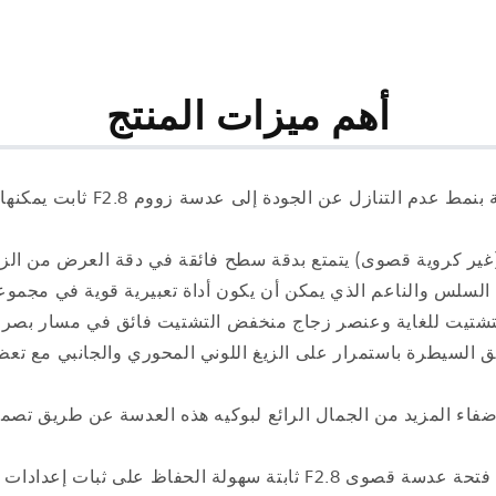
أهم ميزات المنتج
عصر جديد لأداء الزووم القياسي
ة عرض وبوكيه رائعان: لا يسهم عنصر عدسة XA (غير كروية قصوى) يتمتع بدقة سطح فائقة في
ه السلس والناعم الذي يمكن أن يكون أداة تعبيرية قوية في مجم
شتيت للغاية وعنصر زجاج منخفض التشتيت فائق في مسار بصري ت
ق السيطرة باستمرار على الزيغ اللوني المحوري والجانبي مع تعظ
بعد بؤري F2.8 سريع وساطع مع أي طول بؤري: تتيح فتحة عدسة قصوى .8