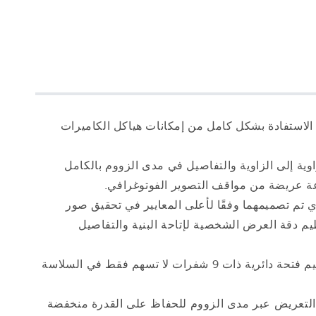
: يؤدي تصميم وتقنية بنمط عدم التنازل عن الجودة إلى عدسة زووم F2.8 ثابت يمكنها الاستفادة بشكل كامل من إمكانات هياكل الكاميرات
 دقة العرض من الزاوية إلى الزاوية والتفاصيل في مدى الزووم بالكامل
وعة عريضة من مواقف التصوير الفوتوغرافي.
م تصميمهما وفقًا لأعلى المعايير في تحقيق صور
يم دقة العرض الشخصية لإتاحة البنية والتفاصيل
تعزز فتحة عدسة ذات 9 شفرات جمال البوكيه: يتم إضفاء المزيد من الجمال الرائع لبوكيه هذه العدسة عن طريق تصميم فتحة دائرية ذات 9 شفرات لا تسهم فقط في السلاسة
F2 ثابتة سهولة الحفاظ على ثبات إعدادات التعريض عبر مدى الزووم للحفاظ على القدرة منخفضة