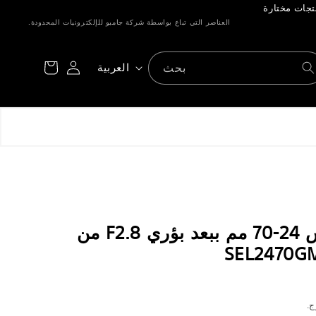
العناصر التي تباع بواسطة شركة جامبو للإلكترونيات المحدودة.
تسجيل
عربة
ا
بحث
العربية
الدخول
التسوق
ل
ل
غ
ة
عدسة سوني FE مقاس 24-70 مم ببعد بؤري F2.8 من
ج.