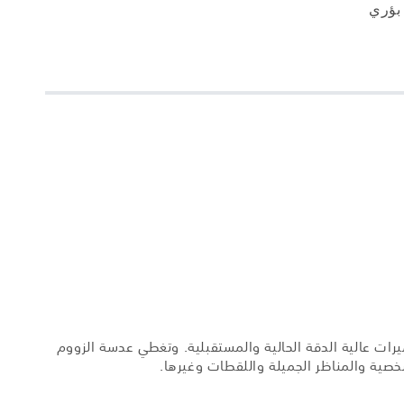
 بؤري
كل كامل من إمكانات هياكل الكاميرات عالية الدقة الحالية والمستقبلية. وتغطي عدسة الزووم