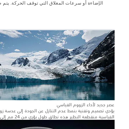
الإضاءة أو سرعات المغلاق التي توقف الحركة. يتم 
عصر جديد لأداء الزووم القياسي
القياسية منقطعة النظير هذه نطاق طول بؤري من 24 مم إلى 70 مم، وهي اختيار مثالي عند الحاجة إلى أقصى جودة صورة للصور الشخصية والمناظر الجميلة واللقطات وغيرها.