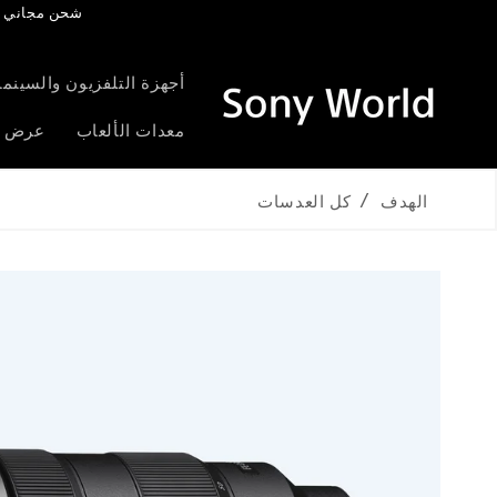
شحن مجاني فوق 95 درهم | احصل على 5% مكافآت | ضمان ممتد مجاني لم
خطى الى
لمحتوى
أجهزة التلفزيون والسينما 
معدات الألعاب
عرض ا
الهدف
كل العدسات