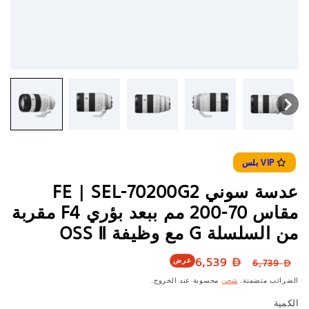
VIP بلس
عدسة سوني SEL-70200G2 ‏| FE
مقاس 70-200 مم ببعد بؤري F4 مقربة
من السلسلة G مع وظيفة OSS Ⅱ
السعر
سعر
6,539
عرض
6,739
العادي
البيع
الضرائب متضمنة.
شحن
محسوبة عند الخروج.
الكمية