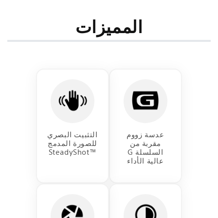
مع
مع
وظيفة
وظيفة
المميزات
OSS
OSS
Ⅱ
Ⅱ
عدسة زووم
التثبيت البصري
مقربة من
للصورة المدمج
السلسلة G
SteadyShot™‎
عالية الأداء