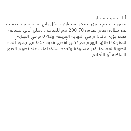
أداء مقرب ممتاز
يحقق تصميم بصري مبتكر ومتوازن بشكل رائع قدرة مقربة نصفية
عبر نطاق زووم مقاس 70-200 مم للعدسة. وتبلغ أدنى مسافة
ضبط بؤري 0,26 م في النهاية العريضة و0,42 م في النهاية
المقربة لنطاق الزووم مع تكبير أقصى قدره 0.5x في جميع أنحاء
الصورة لمعالجة غير مسبوقة وتعدد استخدامات عند تصوير الصور
الساكنة أو الأفلام.
مصمم لصور الأفلام المصقولة
صُمّم عدد من ميزات هذه العدسة للحصول على صور أفلام أكثر