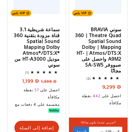
VIP بلس
VIP بلس
سوني BRAVIA
سماعة شريطية 3.1
Theatre Quad | ‏360
قناة مزودة بتقنية ‎360
Spatial Sound
Spatial Sound
Mapping | ‏Dolby
Mapping Dolby
Atmos/DTS:X | ‏HT-
Atmos®/DTS:X®‎
A9M2 واحصل على
موديل HT-A3000 من
صبووفر SA-SW5
سوني
مجانًا
1
(1)
إجمالي
2
(2)
السعر
سعر
1,199
المراجعات
1,599
إجمالي
السعر
9,299
المراجعات
العادي
البيع
سعر
احصل على
57
نقطة
العادي
السعر
احصل على
442
نقطة
البيع
مكافأة
العادي
مكافأة
مقسمة على 4 دفعات مع
أخبرني عندما يكون متاحًا!
متوفر قريبا
إضافة إلى السلة
التسجيل