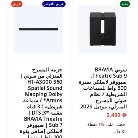
عرض
جديد
عرض التوفير
سوني BRAVIA
حزمة المسرح
Theatre Sub 9،
المنزلي من سوني |
صبووفر لاسلكي بقدرة
HT-A3000 360
600 واط للسماعات
Spatial Sound
الشريطية / نظام
Mapping Dolby
صوتي للمسرح
Atmos® / سماعة
المنزلي، موديل 2026
شريطية 3,1 قناة
بتقنية DTS:X®‎ |
السعر
2,499
‏BRAVIA Theatre
العادي
السعر
احصل على
119
نقطة
Sub 7 | صبووفر
العادي
لاسلكي إضافي بقوة
مكافأة
100 واط | موديل