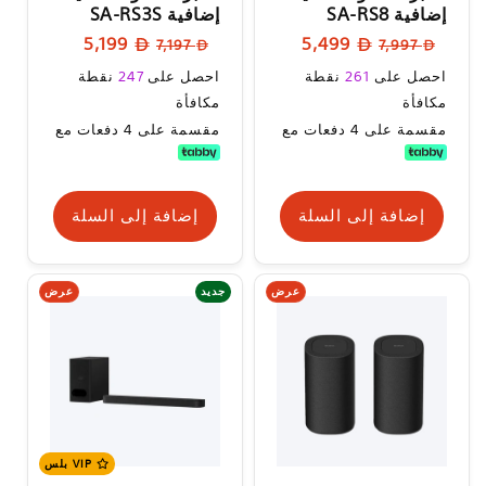
إضافية SA-RS8
إضافية SA-RS3S
السعر
سعر
السعر
سعر
5,199
5,499
7,197
7,997
العادي
البيع
العادي
البيع
سعر
سعر
احصل على
261
نقطة
احصل على
247
نقطة
البيع
البيع
مكافأة
مكافأة
مقسمة على 4 دفعات مع
مقسمة على 4 دفعات مع
إضافة إلى السلة
إضافة إلى السلة
عرض
عرض
جديد
VIP بلس