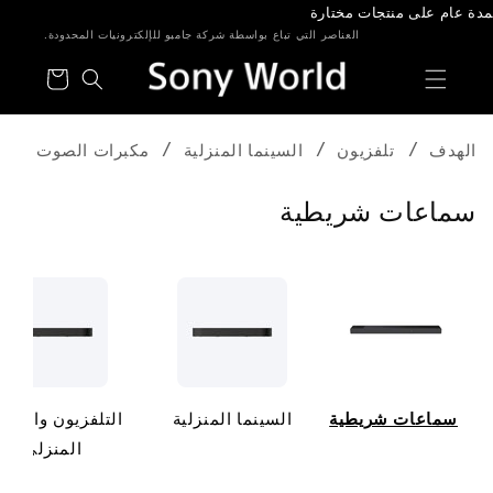
شحن مجاني فوق 95 درهم
خطى الى
لمحتوى
العناصر التي تباع بواسطة شركة جامبو للإلكترونيات المحدودة.
عربة
التسوق
الهدف
تلفزيون
السينما المنزلية
مكبرات الصوت
م
سماعات شريطية
ج
م
و
ع
ة
:
سماعات شريطية
السينما المنزلية
التلفزيون والمس
المنزلي