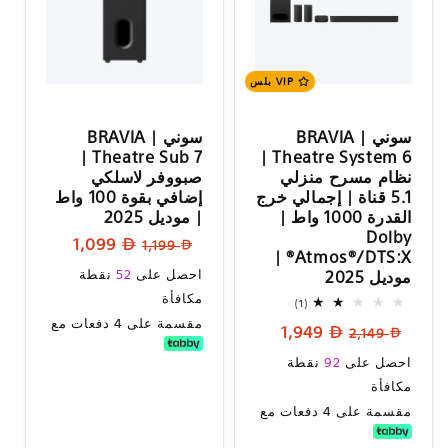
VIP بلس
سوني | BRAVIA
سوني | BRAVIA
Theatre Sub 7 |
Theatre System 6 |
نظام مسرح منزلي
صبووفر لاسلكي
5.1 قناة | إجمالي خرج
إضافي بقوة 100 واط
القدرة 1000 واط |
| موديل 2025
Dolby
السعر
سعر
1,099
1,199
Atmos®/DTS:X® |
العادي
البيع
سعر
موديل 2025
احصل على
52
نقطة
البيع
مكافأة
1
(1)
إجمالي
مقسمة على 4 دفعات مع
السعر
سعر
1,949
المراجعات
2,149
العادي
البيع
سعر
احصل على
92
نقطة
البيع
مكافأة
مقسمة على 4 دفعات مع