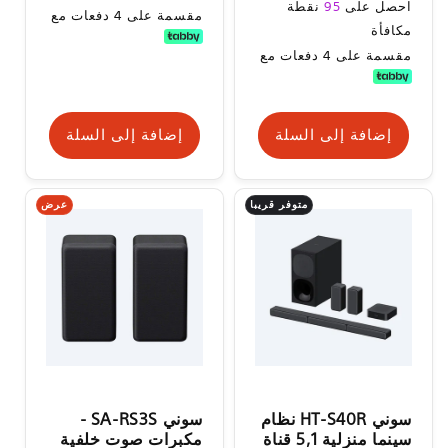
السعر
احصل على
95
نقطة
مقسمة على 4 دفعات مع
العادي
مكافأة
مقسمة على 4 دفعات مع
إضافة إلى السلة
إضافة إلى السلة
متوفر قريبا
عرض
سوني HT-S40R نظام
سوني SA-RS3S -
سينما منزلية 5,1 قناة
مكبرات صوت خلفية