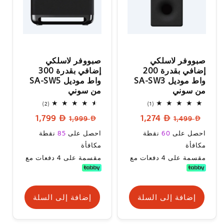
صبووفر لاسلكي
صبووفر لاسلكي
إضافي بقدرة 200
إضافي بقدرة 300
واط موديل SA-SW3
واط موديل SA-SW5
من سوني
من سوني
2
1
(2)
(1)
إجمالي
إجمالي
السعر
سعر
السعر
سعر
1,799
1,274
المراجعات
المراجعات
1,999
1,499
العادي
البيع
العادي
البيع
سعر
سعر
احصل على
60
نقطة
احصل على
85
نقطة
البيع
البيع
مكافأة
مكافأة
مقسمة على 4 دفعات مع
مقسمة على 4 دفعات مع
إضافة إلى السلة
إضافة إلى السلة