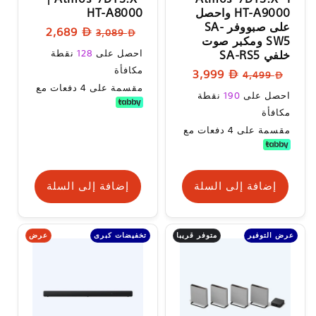
‏HT-A9000 واحصل
على صبووفر SA-
السعر
سعر
2,689
3,089
SW5 ومكبر صوت
العادي
البيع
سعر
خلفي SA-RS5
احصل على
128
نقطة
البيع
مكافأة
السعر
سعر
3,999
4,499
مقسمة على 4 دفعات مع
العادي
البيع
سعر
احصل على
190
نقطة
البيع
مكافأة
مقسمة على 4 دفعات مع
إضافة إلى السلة
إضافة إلى السلة
متوفر قريبا
عرض
عرض التوفير
تخفيضات كبرى