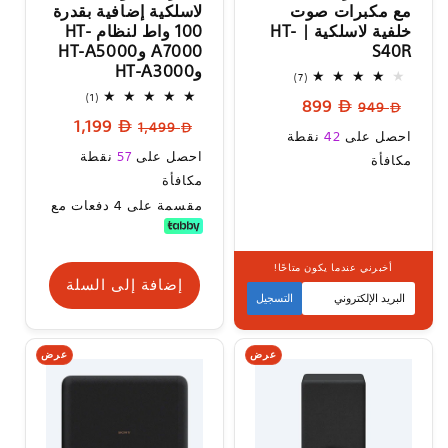
مع مكبرات صوت
لاسلكية إضافية بقدرة
خلفية لاسلكية | HT-
100 واط لنظام HT-
S40R
A7000 وHT-A5000
وHT-A3000
7
(7)
إجمالي
1
(1)
السعر
سعر
899
المراجعات
949
إجمالي
السعر
سعر
1,199
المراجعات
العادي
البيع
1,499
سعر
احصل على
42
نقطة
العادي
البيع
سعر
البيع
احصل على
57
نقطة
مكافأة
البيع
مكافأة
مقسمة على 4 دفعات مع
أخبرني عندما يكون متاحًا!
متوفر قريبا
إضافة إلى السلة
التسجيل
عرض
عرض