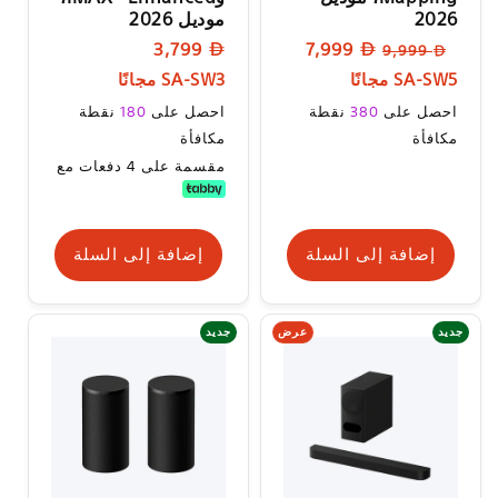
2026
موديل 2026
السعر
سعر
السعر
3,799
7,999
9,999
العادي
البيع
العادي
SA-SW5 مجانًا
SA-SW3 مجانًا
سعر
السعر
احصل على
380
نقطة
احصل على
180
نقطة
البيع
العادي
مكافأة
مكافأة
مقسمة على 4 دفعات مع
إضافة إلى السلة
إضافة إلى السلة
عرض
جديد
جديد