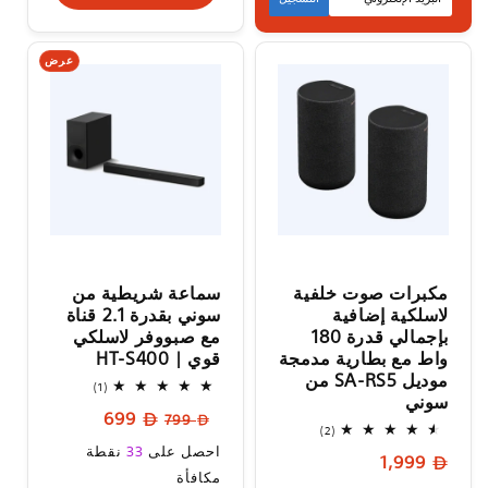
عرض
مكبرات صوت خلفية
سماعة شريطية من
لاسلكية إضافية
سوني بقدرة 2.1 قناة
بإجمالي قدرة 180
مع صبووفر لاسلكي
واط مع بطارية مدمجة
قوي | HT-S400
موديل SA-RS5 من
1
(1)
سوني
إجمالي
السعر
سعر
699
المراجعات
799
2
(2)
العادي
البيع
إجمالي
سعر
احصل على
33
نقطة
السعر
1,999
المراجعات
البيع
مكافأة
العادي