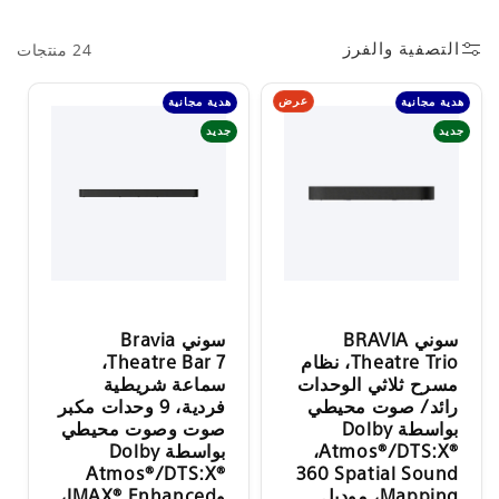
التصفية والفرز
24 منتجات
عرض
هدية مجانية
هدية مجانية
جديد
جديد
سوني BRAVIA
سوني Bravia
Theatre Trio، نظام
Theatre Bar 7،
مسرح ثلاثي الوحدات
سماعة شريطية
رائد/ صوت محيطي
فردية، 9 وحدات مكبر
بواسطة Dolby
صوت وصوت محيطي
Atmos®/DTS:X®‎،
بواسطة Dolby
‏‎360 Spatial Sound
Atmos®/DTS:X®‎
Mapping، موديل
وIMAX® Enhanced،