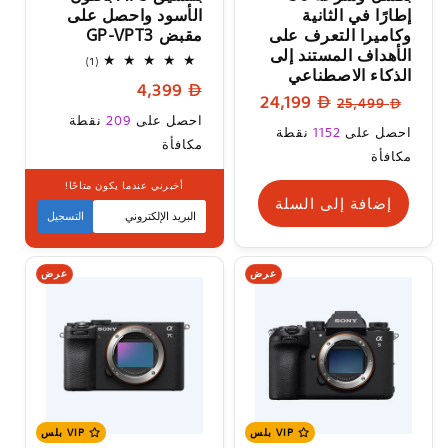
إطارًا في الثانية
الأسود واحصل على
وكاميرا التعرف على
مقبض GP-VPT3
الأهداف المستند إلى
1
(1)
الذكاء الاصطناعي
إجمالي
السعر
4,399
المراجعات
السعر
سعر
24,199
25,499
العادي
السعر
احصل على
209
نقطة
العادي
البيع
سعر
احصل على
1152
نقطة
العادي
مكافأة
البيع
مكافأة
أخبرني عندما يكون متاحًا!
إضافة إلى السلة
متوفر قريبا
التسجيل
عرض
عرض
VIP بلس
VIP بلس