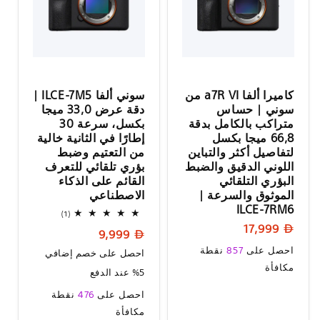
كاميرا ألفا a7R VI من
سوني ألفا ILCE-7M5 |
سوني | حساس
دقة عرض 33,0 ميجا
متراكب بالكامل بدقة
بكسل، سرعة 30
66,8 ميجا بكسل
إطارًا في الثانية خالية
لتفاصيل أكثر والتباين
من التعتيم وضبط
اللوني الدقيق والضبط
بؤري تلقائي للتعرف
البؤري التلقائي
القائم على الذكاء
الموثوق والسرعة |
الاصطناعي
ILCE-7RM6
1
(1)
إجمالي
السعر
17,999
السعر
9,999
المراجعات
العادي
السعر
العادي
احصل على
857
نقطة
احصل على خصم إضافي
العادي
مكافأة
5% عند الدفع
السعر
احصل على
476
نقطة
العادي
مكافأة