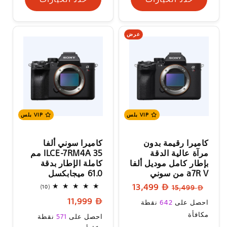
عرض
VIP بلس
VIP بلس
كاميرا رقيمة بدون
كاميرا سوني ألفا
مرآة عالية الدقة
ILCE-7RM4A 35 مم
بإطار كامل موديل ألفا
كاملة الإطار بدقة
a7R V من سوني
61.0 ميجابكسل
السعر
سعر
13,499
10
(10)
15,499
إجمالي
العادي
البيع
السعر
سعر
11,999
المراجعات
احصل على
642
نقطة
العادي
البيع
مكافأة
السعر
احصل على
571
نقطة