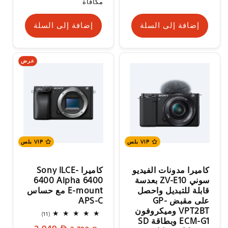
العادي
مكافأة
إضافة إلى السلة
إضافة إلى السلة
عرض
VIP بلس
VIP بلس
كاميرا مدونات الفيديو
كاميرا Sony ILCE-
سوني ZV-E10 بعدسة
6400 Alpha 6400
قابلة للتبديل واحصل
E-mount مع حساس
على مقبض GP-
APS-C
VPT2BT وميكروفون
11
(11)
ECM-G1 وبطاقة SD
إجمالي
السعر
سعر
المراجعات