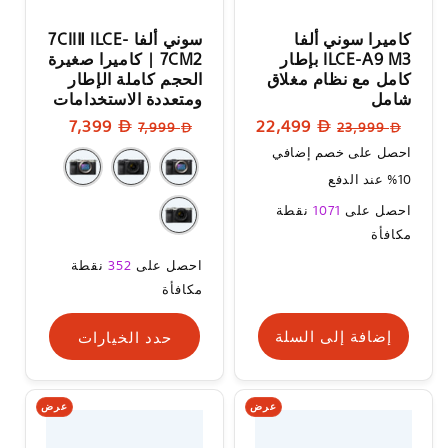
كاميرا سوني ألفا
سوني ألفا 7CIIⅡ ILCE-
ILCE-A9 M3 بإطار
7CM2 | كاميرا صغيرة
كامل مع نظام مغلاق
الحجم كاملة الإطار
شامل
ومتعددة الاستخدامات
السعر
سعر
السعر
سعر
7,399
22,499
7,999
23,999
العادي
البيع
العادي
البيع
احصل على خصم إضافي
10% عند الدفع
سعر
احصل على
1071
نقطة
البيع
مكافأة
سعر
احصل على
352
نقطة
البيع
مكافأة
إضافة إلى السلة
حدد الخيارات
عرض
عرض