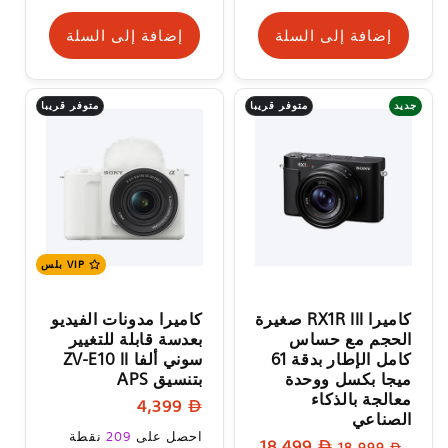
إضافة إلى السلة
إضافة إلى السلة
متوفر قريبا
متوفر قريبا
جديد
VIP بلس
كاميرا RX1R III صغيرة
كاميرا مدونات الفيديو
الحجم مع حساس
بعدسة قابلة للتغيير
كامل الإطار بدقة 61
سوني ألفا ZV-E10 II
ميجا بكسل ووحدة
بتنسيق APS
معالجة بالذكاء
السعر
4,399
الصناعي
العادي
السعر
احصل على
209
نقطة
السعر
سعر
18,499
18,999