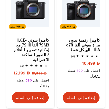
VIP بلس
VIP بلس
كاميرا رقمية بدون
كاميرا سوني ILCE-
مرآة سوني ألفا a7R
7SM3 ألفا ‎7S III مع
IIIA - الهيكل فقط
إمكانية تصوير الأفلام
/ الصور الساكنة
6
(6)
الاحترافية
إجمالي
السعر
10,499
المراجعات
6
(6)
العادي
إجمالي
السعر
احصل على
499
نقطة
السعر
سعر
12,199
المراجعات
13,999
العادي
مكافأة
العادي
البيع
سعر
احصل على
580
نقطة
البيع
مكافأة
إضافة إلى السلة
إضافة إلى السلة