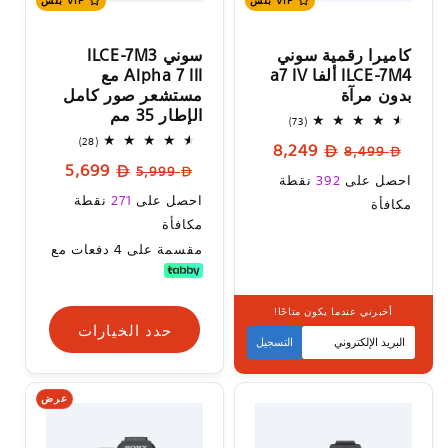
VIP بلس
VIP بلس
كاميرا رقمية سوني
سوني ILCE-7M3
ILCE-7M4 ألفا a7 IV
Alpha 7 III مع
بدون مرآة
مستشعر صور كامل
الإطار 35 مم
73
(73)
إجمالي
28
(28)
السعر
سعر
8,249
المراجعات
8,499
إجمالي
السعر
سعر
5,699
المراجعات
العادي
البيع
5,999
سعر
احصل على
392
نقطة
العادي
البيع
سعر
البيع
احصل على
271
نقطة
مكافأة
البيع
مكافأة
مقسمة على 4 دفعات مع
أخبرني عندما يكون متاحًا!
حدد الخيارات
حدد الخيارات
التسجيل
عرض