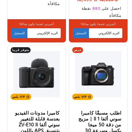
العادي
مكافأة
العادي
البيع
سعر
احصل على
880
نقطة
البيع
مكافأة
أخبرني عندما يكون متاحًا!
أخبرني عندما يكون متاحًا!
متوفر قريبا
متوفر قريبا
التسجيل
التسجيل
عرض
متوفر قريبا
VIP بلس
VIP بلس
اطلب مسبقًا كاميرا
كاميرا مدونات الفيديو
سوني ألفا 1 II | مزيج
بعدسة قابلة للتغيير
من دقة 50 ميجا
سوني ألفا ZV-E10 II
بكسل وسرعة 30
بتنسيق APS باللون