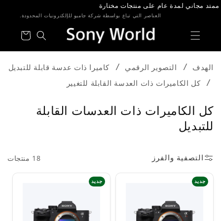
خطى الى
لمحتوى
العناصر التي تباع بواسطة شركة جامبو للإلكترونيات المحدودة.
عربة
التسوق
الهدف
التصوير الرقمي
كاميرا ذات عدسة قابلة للتبديل
كل الكاميرات ذات العدسة القابلة للتغيير
م
كل الكاميرات ذات العدسات القابلة
ج
للتبديل
م
و
التصفية والفرز
18 منتجات
ع
جديد
جديد
ة
: