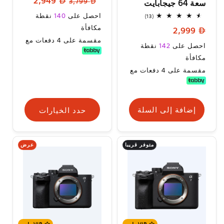
2,949
3,799
سعة 64 جيجابايت
العادي
البيع
سعر
احصل على
140
نقطة
13
(13)
إجمالي
البيع
مكافأة
السعر
2,999
المراجعات
مقسمة على 4 دفعات مع
العادي
السعر
احصل على
142
نقطة
العادي
مكافأة
مقسمة على 4 دفعات مع
إضافة إلى السلة
حدد الخيارات
متوفر قريبا
عرض