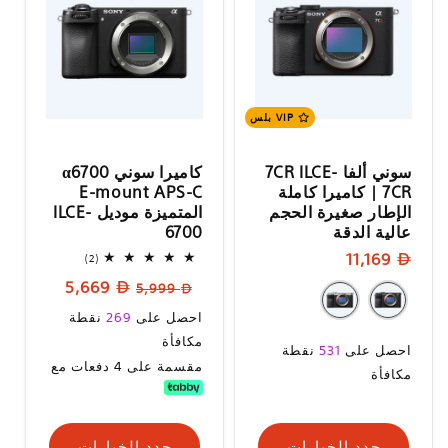
VIP بلس
سوني ألفا 7CR ILCE-
كاميرا سوني α6700
7CR | كاميرا كاملة
E-mount APS-C
الإطار صغيرة الحجم
المتميزة موديل ILCE-
عالية الدقة
6700
سعر
11,169
2
(2)
إجمالي
البيع
السعر
سعر
5,669
المراجعات
5,999
العادي
البيع
سعر
احصل على
269
نقطة
البيع
مكافأة
سعر
احصل على
531
نقطة
مقسمة على 4 دفعات مع
البيع
مكافأة
حدد الخيارات
حدد الخيارات