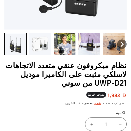
نظام ميكروفون عنقي متعدد الاتجاهات
لاسلكي مثبت على الكاميرا موديل
UWP-D21 من سوني
السعر
1,983
متوفر قريبا
العادي
الضرائب متضمنة.
شحن
محسوبة عند الخروج.
الكمية
تقليل
زيادة