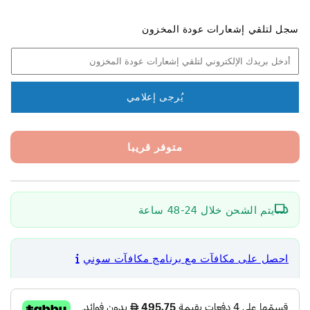
كمية
كمية
نظام
نظام
سجل لتلقي إشعارات عودة المخزون
ميكروفون
ميكروفون
عنقي
عنقي
متعدد
متعدد
الاتجاهات
الاتجاهات
لاسلكي
لاسلكي
يُرجى إعلامي
مثبت
مثبت
على
على
الكاميرا
الكاميرا
متوفر قريبا
موديل
موديل
UWP-
UWP-
D21
D21
من
من
يتم الشحن خلال 24-48 ساعة
سوني
سوني
احصل على مكافآت مع برنامج مكافآت سوني