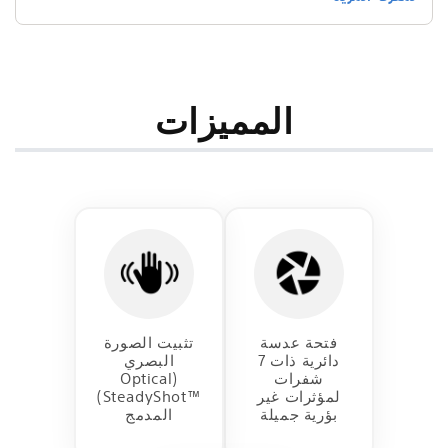
موديل
موديل
SEL24240
SEL24240
من
من
سوني
سوني
المميزات
فتحة عدسة
تثبيت الصورة
دائرية ذات 7
البصري
شفرات
‏(Optical
لمؤثرات غير
SteadyShot™‎)
بؤرية جميلة
المدمج