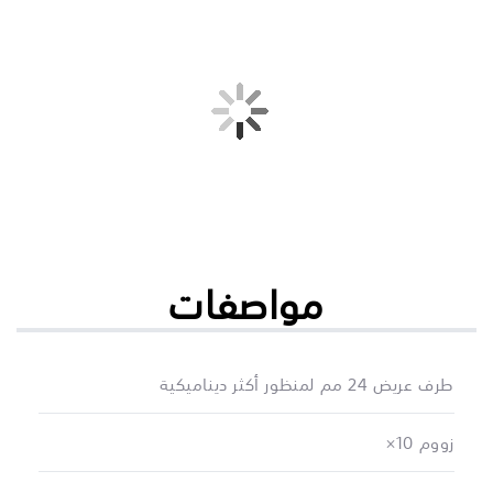
مواصفات
طرف عريض 24 مم لمنظور أكثر ديناميكية
زووم 10×