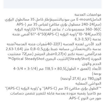
مواصفات العدسة
الحامل
E-mount من سوني
التنسيق
إطار كامل 35 مم
الطول البؤري
(مم)
24-‏240 مم
طول بؤري مكافئ لقياس 35 مم (APS-
C)
36-‏360 مم
مجموعات / عناصر العدسة
12/17
زاوية الرؤية
(35مم)
84°-10°
زاوية الرؤية (APS-C)
61°-6°50'
أقصى فتحة
عدسة (F)
3,5-‏6,3
الحد الأدنى لفتحة العدسة (F)
22-‏40
شفرات فتحة العدسة
7
فتحة
عدسة دائرية
نعم
أدنى مسافة ضبط بؤري
0,5-0,8 متر (1,64-2,63
قدم)
أقصى نسبة تكبير (x)
0,27×
قطر المرشح (مم)
72 مم
تثبيت
الصورة (SteadyShot)
التثبيت البصري Optical SteadyShot™
الحجم والوزن
الأبعاد (العمق × الطول)
80,5 × 118,5 مم (‎3-1/4 ‏× ‎4-3/4
بوصة)
الوزن
780 جم (27,6 أونصة)
الحواشي السفلية
*
"الطول بؤري مكافئ 35 مم (APS-C)" و"زاوية الرؤية (APS-C)"
مع كاميرا رقمية مزودة بعدسة قابلة للتغيير تتضمن حساسات
صور من النوع APS-C.