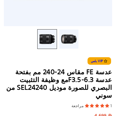
VIP بلس
عدسة FE مقاس 24-240 مم بفتحة
عدسة F3.5-6.3مع وظيفة التثبيت
البصري للصورة موديل SEL24240 من
سوني
1 مراجعة
السعر
4,699