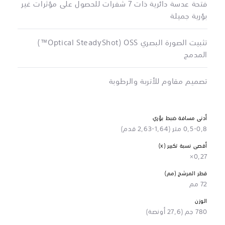
فتحة عدسة دائرية ذات 7 شفرات للحصول على مؤثرات غير
بؤرية جميلة
تثبيت الصورة البصري OSS ‏(Optical SteadyShot™)
المدمج
تصميم مقاوم للأتربة والرطوبة
أدنى مسافة ضبط بؤري
0,5-0,8 متر (1,64-2,63 قدم)
أقصى نسبة تكبير (x)
0,27×
قطر المرشح (مم)
72 مم
الوزن
780 جم (27,6 أونصة)