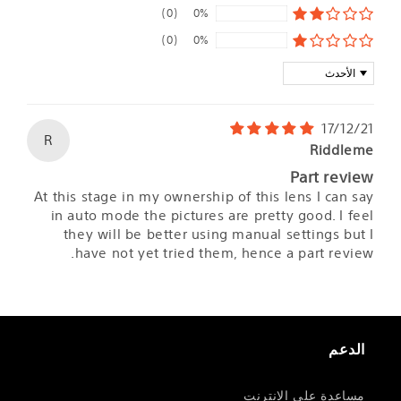
(0)
0%
(0)
0%
Sort by
17/12/21
R
Riddleme
Part review
At this stage in my ownership of this lens I can say
in auto mode the pictures are pretty good. I feel
they will be better using manual settings but I
have not yet tried them, hence a part review.
الدعم
مساعدة على الانترنت