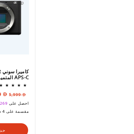
ك
APS-C المتميزة موديل ILCE-6700
السعر
سعر
5,669
5,999
العادي
البي
سعر
احصل على
269
البيع
مقسمة على 4 دفعات مع
حدد