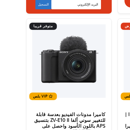
متوفر قريبا
التسجيل
ض
متوفر قريبا
VIP بلس
اطلب مسبقًا كاميرا سوني ألفا 1 II |
كاميرا مدونات الفيديو بعدسة قابلة
للتغيير سوني ألفا ZV-E10 II بتنسيق
يرا
APS باللون الأسود واحصل على