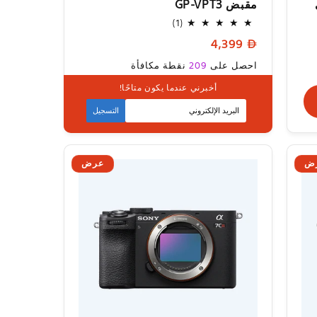
مقبض GP-VPT3
1
(1)
إجمالي
السعر
4,399
المراجعات
العادي
السعر
احصل على
209
نقطة مكافأة
العادي
أخبرني عندما يكون متاحًا!
متوفر قريبا
التسجيل
ض
عرض