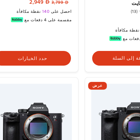
السعر
سعر
2,949
3,799
المراجعات
العادي
البيع
سعر
13
(13)
احصل على
140
نقطة مكافأة
إجمالي
البيع
مقسمة على 4 دفعات مع
المراجعات
قطة مكافأة
ة إلى السلة
حدد الخيارات
عرض