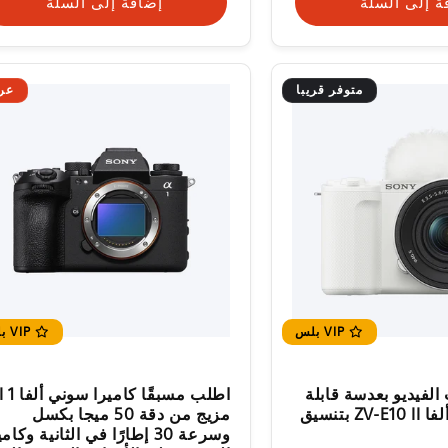
ة إلى السلة
إضافة إلى السلة
متوفر قريبا
عر
VIP بلس
VIP بلس
الفيديو بعدسة قابلة
للتغيير سوني ألفا ZV-E10 II بتنسيق
مزيج من دقة 50 ميجا بكسل
وسرعة 30 إطارًا في الثانية وكام