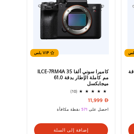
VIP بلس
قة
كاميرا سوني ألفا ILCE-7RM4A 35
مم كاملة الإطار بدقة 61.0
ميجابكسل
10
(10)
إجمالي
السعر
11,999
المراجعات
العادي
السعر
احصل على
571
نقطة مكافأة
العادي
إضافة إلى السلة