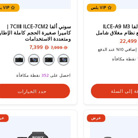
VIP بلس
VIP بلس
كاميرا سوني ألفا ILCE-A9 M3
سوني ألفا 7CIIⅡ ILCE-7CM2 |
 نظام مغلاق شامل
كاميرا صغيرة الحجم كاملة الإطار
ومتعددة الاستخدامات
ر
22,4
السعر
سعر
7,399
يع
7,999
 عند الدفع
العادي
البيع
نقطة مكافأة
سعر
احصل على
352
نقطة مكافأة
البيع
ة إلى السلة
حدد الخيارات
عرض
عر