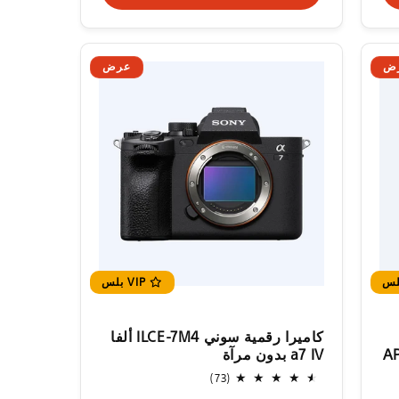
ض
عرض
VIP بلس
كاميرا رقمية سوني ILCE-7M4 ألفا
a7 IV بدون مرآة
73
(73)
إجمالي