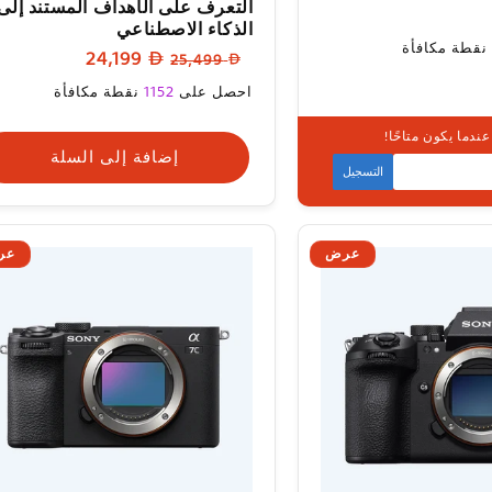
التعرف على الأهداف المستند إلى
الذكاء الاصطناعي
نقطة مكافأة
السعر
سعر
24,199
25,499
العادي
البيع
سعر
احصل على
1152
نقطة مكافأة
البيع
ندما يكون متاحًا!
وفر قريبا
إضافة إلى السلة
التسجيل
عرض
عر