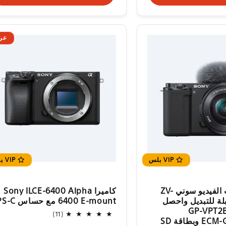
عر
VIP بلس
VIP بلس
كاميرا مدونات الفيديو سوني ZV-
كاميرا Sony ILCE-6400 Alpha
ابلة للتبديل واحصل
6400 E-mount مع حساس APS-C
 مقبض GP-VPT2BT
11
(11)
وميكروفون ECM-G1 وبطاقة SD
إجمالي