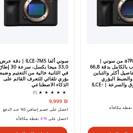
كاميرا ألفا a7R VI من سوني |
سوني ألفا ILCE-7M5 | دقة عرض
حساس متراكب بالكامل بدقة 66,8
33,0 ميجا بكسل، سرعة 30 إط
صيل أكثر والتباين
في الثانية خالية من التعتيم وضبط
 والضبط البؤري
بؤري تلقائي للتعرف القائم على
التلقائي الموثوق والسرعة | ILCE-
الذكاء الاصطناعي
1
(1)
إجمالي
السعر
9,999
المراجعات
قطة مكافأة
العادي
احصل على خصم إضافي 5% عند الدفع
السعر
احصل على
476
نقطة مكافأة
العادي