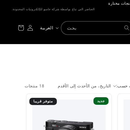
العناصر التي تباع بواسطة شركة جامبو للإلكترونيات المحدودة.
تسجيل
عربة
ا
بحث
العربية
الدخول
التسوق
ل
ل
غ
ة
حسب:
18 منتجات
جديد
متوفر قريبا