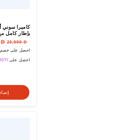
بإطار كامل مع
السعر
سع
99
23,999
العادي
الب
احصل على خصم إضافي 10%
سعر
احصل على
1071
البيع
إضاف