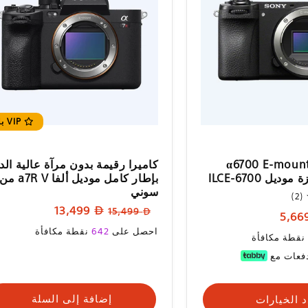
VIP بلس
اميرا سوني α6700 E-mount
كاميرا رقيمة بدون مرآة عالية الد
بإطار كامل موديل ألفا a7R V من
سوني
2
(2)
إجمالي
السعر
سعر
13,499
15,499
المراجعات
العادي
البيع
سعر
ع
احصل على
642
نقطة مكافأة
نقطة مكافأة
البيع
 الخيارات
إضافة إلى السلة