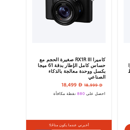
كاميرا RX1R III صغيرة الحجم مع
ارًا
حساس كامل الإطار بدقة 61 ميجا
بكسل ووحدة معالجة بالذكاء
الصناعي
السعر
سعر
18,499
18,999
العادي
البيع
سعر
احصل على
880
نقطة مكافأة
البيع
أخبرني عندما يكون متاحًا!