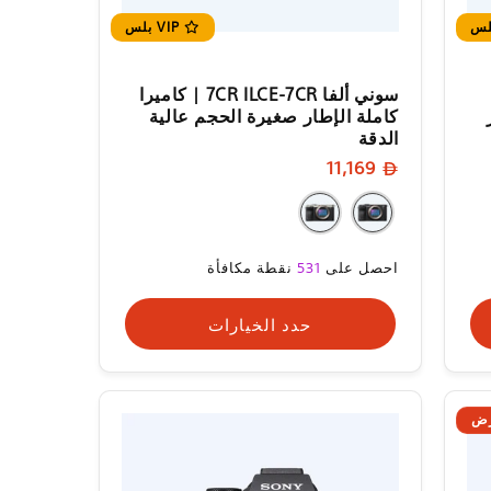
VIP بلس
سوني ألفا 7CR ILCE-7CR | كاميرا
كاملة الإطار صغيرة الحجم عالية
الدقة
سعر
11,169
البيع
سعر
احصل على
531
نقطة مكافأة
البيع
حدد الخيارات
ض