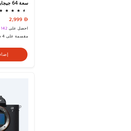
سعة 64 جيجابايت
السعر
2,999
العادي
السعر
احصل على
142
ن
العادي
مقسمة على 4 دفعات مع
إضاف