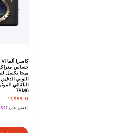
ميجا بكسل لتفا
اللوني الدقيق
7RM6
السعر
17,999
العادي
السعر
احصل على
857
ن
العادي