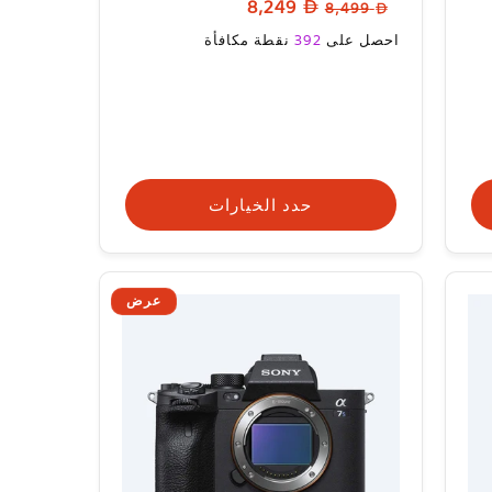
السعر
سعر
8,249
8,499
المراجعات
العادي
البيع
سعر
احصل على
392
نقطة مكافأة
البيع
حدد الخيارات
عرض