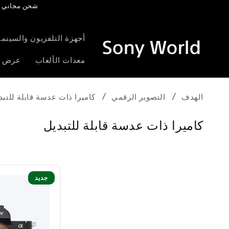
شحن مجاني فوق 95 درهم | احصل على 5% مكافآت | ضمان ممتد مجاني لم
خطى الى
لمحتوى
أجهزة التلفزيون والسينما 
معدات الألعاب
عرض ا
الهدف
التصوير الرقمي
كاميرا ذات عدسة قابلة للتبد
م
كاميرا ذات عدسة قابلة للتبديل
ج
م
و
جديد
ع
ة
: