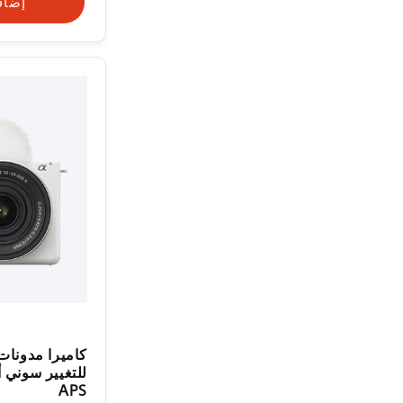
إضاف
كاميرا مدونات 
APS